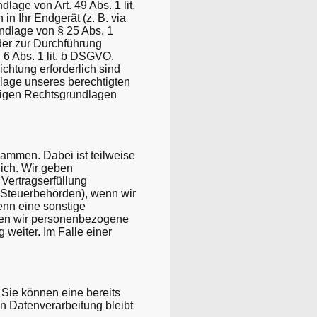
age von Art. 49 Abs. 1 lit.
in Ihr Endgerät (z. B. via
undlage von § 25 Abs. 1
oder zur Durchführung
 6 Abs. 1 lit. b DSGVO.
ichtung erforderlich sind
dlage unseres berechtigten
lägigen Rechtsgrundlagen
sammen. Dabei ist teilweise
ich. Wir geben
Vertragserfüllung
an Steuerbehörden), wenn wir
enn eine sonstige
eben wir personenbezogene
weiter. Im Falle einer
 Sie können eine bereits
en Datenverarbeitung bleibt