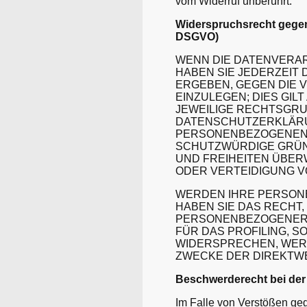
vom Widerruf unberührt.
Widerspruchsrecht gegen
DSGVO)
WENN DIE DATENVERARB
HABEN SIE JEDERZEIT 
ERGEBEN, GEGEN DIE
EINZULEGEN; DIES GIL
JEWEILIGE RECHTSGRU
DATENSCHUTZERKLÄRU
PERSONENBEZOGENEN D
SCHUTZWÜRDIGE GRÜND
UND FREIHEITEN ÜBER
ODER VERTEIDIGUNG V
WERDEN IHRE PERSONE
HABEN SIE DAS RECHT
PERSONENBEZOGENER D
FÜR DAS PROFILING, S
WIDERSPRECHEN, WER
ZWECKE DER DIREKTWE
Beschwerderecht bei der
Im Falle von Verstößen ge