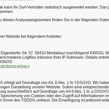
 kann Ihr Surf-Verhalten statistisch ausgewertet werden. Das g
rammen.
 zu diesen Analyseprogrammen finden Sie in der folgenden Date
erer Website bei folgendem Anbieter:
, Elgendorfer Str. 57, 56410 Montabaur (nachfolgend IONOS). 
rschiedene Logfiles inklusive Ihrer IP-Adressen. Details entn
 IONOS:
-gtc/terms-privacy
rfolgt auf Grundlage von Art. 6 Abs. 1 lit. f DSGVO. Wir haben
ssigen Darstellung unserer Website. Sofern eine entsprechende
itung ausschließlich auf Grundlage von Art 6 Abs. 1 lit. a DSG
e Speicherung von Cookies oder den Zugriff auf Informationen i
im Sinne des TDDDG umfasst. Die Einwilligung ist jederzeit wide