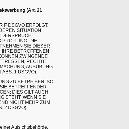
ektwerbung (Art. 21
ER F DSGVO ERFOLGT,
NDEREN SITUATION
WIDERSPRUCH
PROFILING. DIE
TNEHMEN SIE DIESER
 IHRE BETROFFENEN
 KÖNNEN ZWINGENDE
NTERESSEN, RECHTE
NDMACHUNG, AUSÜBUNG
ABS. 1 DSGVO).
NG ZU BETREIBEN, SO
 SIE BETREFFENDER
N; DIES GILT AUCH
G STEHT. WENN SIE
ND NICHT MEHR ZUM
 2 DSGVO).
einer Aufsichtsbehörde,