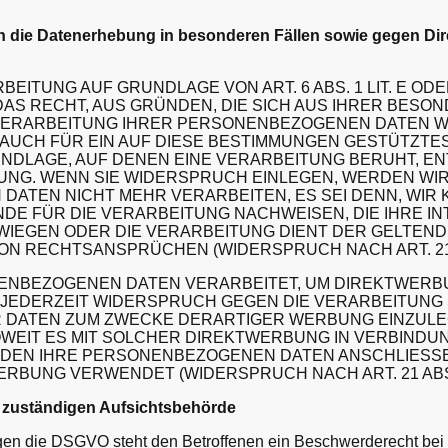
 die Datenerhebung in besonderen Fällen sowie gegen Dir
EITUNG AUF GRUNDLAGE VON ART. 6 ABS. 1 LIT. E OD
DAS RECHT, AUS GRÜNDEN, DIE SICH AUS IHRER BESO
 VERARBEITUNG IHRER PERSONENBEZOGENEN DATEN 
T AUCH FÜR EIN AUF DIESE BESTIMMUNGEN GESTÜTZTES 
NDLAGE, AUF DENEN EINE VERARBEITUNG BERUHT, EN
NG. WENN SIE WIDERSPRUCH EINLEGEN, WERDEN WIR
ATEN NICHT MEHR VERARBEITEN, ES SEI DENN, WIR
E FÜR DIE VERARBEITUNG NACHWEISEN, DIE IHRE I
WIEGEN ODER DIE VERARBEITUNG DIENT DER GELTE
ON RECHTSANSPRÜCHEN (WIDERSPRUCH NACH ART. 21 
NBEZOGENEN DATEN VERARBEITET, UM DIREKTWERBU
, JEDERZEIT WIDERSPRUCH GEGEN DIE VERARBEITUNG
ATEN ZUM ZWECKE DERARTIGER WERBUNG EINZULEGE
OWEIT ES MIT SOLCHER DIREKTWERBUNG IN VERBINDUN
DEN IHRE PERSONENBEZOGENEN DATEN ANSCHLIESSE
RBUNG VERWENDET (WIDERSPRUCH NACH ART. 21 ABS.
 zuständigen Aufsichtsbehörde
gen die DSGVO steht den Betroffenen ein Beschwerderecht bei 