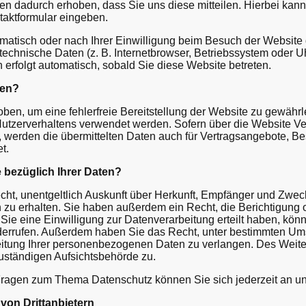
n dadurch erhoben, dass Sie uns diese mitteilen. Hierbei kann
ntaktformular eingeben.
atisch oder nach Ihrer Einwilligung beim Besuch der Website
 technische Daten (z. B. Internetbrowser, Betriebssystem oder Uh
 erfolgt automatisch, sobald Sie diese Website betreten.
ten?
hoben, um eine fehlerfreie Bereitstellung der Website zu gewähr
Nutzerverhaltens verwendet werden. Sofern über die Website V
werden die übermittelten Daten auch für Vertragsangebote, Be
t.
 bezüglich Ihrer Daten?
cht, unentgeltlich Auskunft über Herkunft, Empfänger und Zwec
u erhalten. Sie haben außerdem ein Recht, die Berichtigung 
ie eine Einwilligung zur Datenverarbeitung erteilt haben, kön
widerrufen. Außerdem haben Sie das Recht, unter bestimmten U
itung Ihrer personenbezogenen Daten zu verlangen. Des Weiter
uständigen Aufsichtsbehörde zu.
Fragen zum Thema Datenschutz können Sie sich jederzeit an 
von Drittanbietern