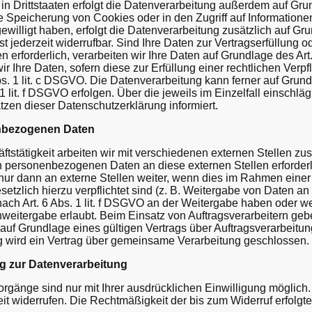
 Drittstaaten erfolgt die Datenverarbeitung außerdem auf Grundl
 Speicherung von Cookies oder in den Zugriff auf Informationen 
ewilligt haben, erfolgt die Datenverarbeitung zusätzlich auf Gr
t jederzeit widerrufbar. Sind Ihre Daten zur Vertragserfüllung 
erforderlich, verarbeiten wir Ihre Daten auf Grundlage des Art.
r Ihre Daten, sofern diese zur Erfüllung einer rechtlichen Verpfl
bs. 1 lit. c DSGVO. Die Datenverarbeitung kann ferner auf Grun
 1 lit. f DSGVO erfolgen. Über die jeweils im Einzelfall einsch
tzen dieser Datenschutzerklärung informiert.
nbezogenen Daten
stätigkeit arbeiten wir mit verschiedenen externen Stellen zu
n personenbezogenen Daten an diese externen Stellen erforderl
r dann an externe Stellen weiter, wenn dies im Rahmen einer 
gesetzlich hierzu verpflichtet sind (z. B. Weitergabe von Daten 
 nach Art. 6 Abs. 1 lit. f DSGVO an der Weitergabe haben oder w
weitergabe erlaubt. Beim Einsatz von Auftragsverarbeitern g
uf Grundlage eines gültigen Vertrags über Auftragsverarbeitung 
wird ein Vertrag über gemeinsame Verarbeitung geschlossen.
ng zur Datenverarbeitung
rgänge sind nur mit Ihrer ausdrücklichen Einwilligung möglich.
zeit widerrufen. Die Rechtmäßigkeit der bis zum Widerruf erfolgt